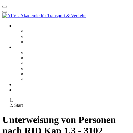
Startseite ATV
Kontakt
Leitbild
Portfolio
Leistungen
10 - Gefahrgut
20 - Fachkunde
40 - Fachseminare
50 - Berufskraftfahrerqualifikation
60 - Bedienberechtigungen
80 - Agentur
Anfahrt
Karriere
Start
Unterweisung von Personen
nach RID Kap 1.3 - 3102