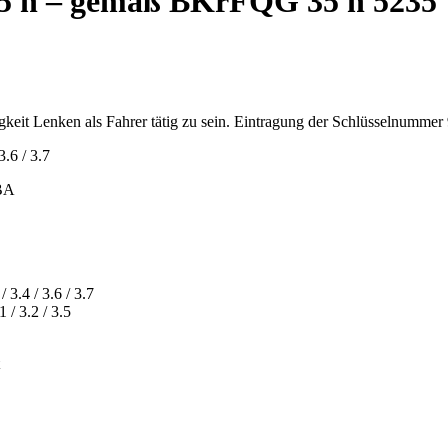
5 h – gemäß BKrFQG 35 h 5235
gkeit Lenken als Fahrer tätig zu sein. Eintragung der Schlüsselnumme
3.6 / 3.7
KBA
3.4 / 3.6 / 3.7
 / 3.2 / 3.5