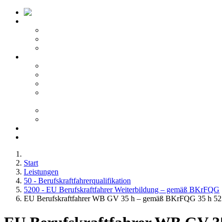
Startseite ATV
Kontakt
Leitbild
Portfolio
Leistungen
10 - Gefahrgut
20 - Fachkunde
40 - Fachseminare
50 -
Berufskraftfahrerqualifikation
60 - Bedienberechtigungen
80 - Agentur
Anfahrt
Karriere
Start
Leistungen
50 - Berufskraftfahrerqualifikation
5200 - EU Berufskraftfahrer Weiterbildung – gemäß BKrFQG
EU Berufskraftfahrer WB GV 35 h – gemäß BKrFQG 35 h 5