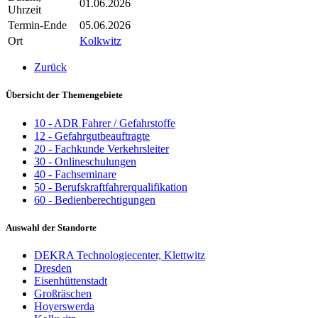
01.06.2026
Uhrzeit
Termin-Ende
05.06.2026
Ort
Kolkwitz
Zurück
Übersicht der Themengebiete
10 - ADR Fahrer / Gefahrstoffe
12 - Gefahrgutbeauftragte
20 - Fachkunde Verkehrsleiter
30 - Onlineschulungen
40 - Fachseminare
50 - Berufskraftfahrerqualifikation
60 - Bedienberechtigungen
Auswahl der Standorte
DEKRA Technologiecenter, Klettwitz
Dresden
Eisenhüttenstadt
Großräschen
Hoyerswerda