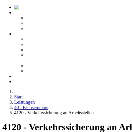
Startseite ATV
Kontakt
Leitbild
Portfolio
Leistungen
10 - Gefahrgut
20 - Fachkunde
40 - Fachseminare
50 -
Berufskraftfahrerqualifikation
60 - Bedienberechtigungen
80 - Agentur
Anfahrt
Karriere
Start
Leistungen
40 - Fachseminare
4120 - Verkehrssicherung an Arbeitsstellen
4120 - Verkehrssicherung an Arb