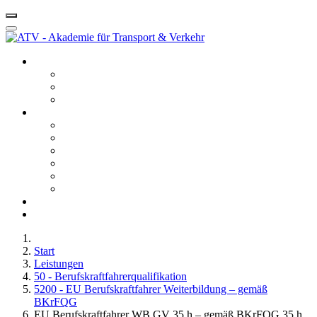
Startseite ATV
Kontakt
Leitbild
Portfolio
Leistungen
10 - Gefahrgut
20 - Fachkunde
40 - Fachseminare
50 - Berufskraftfahrerqualifikation
60 - Bedienberechtigungen
80 - Agentur
Anfahrt
Karriere
Start
Leistungen
50 - Berufskraftfahrerqualifikation
5200 - EU Berufskraftfahrer Weiterbildung – gemäß
BKrFQG
EU Berufskraftfahrer WB GV 35 h – gemäß BKrFQG 35 h