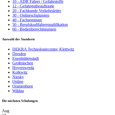
10 - ADR Fahrer / Gefahrstoffe
12 - Gefahrgutbeauftragte
20 - Fachkunde Verkehrsleiter
30 - Onlineschulungen
40 - Fachseminare
50 - Berufskraftfahrerqualifikation
60 - Bedienberechtigungen
Auswahl der Standorte
DEKRA Technologiecenter, Klettwitz
Dresden
Eisenhüttenstadt
Großräschen
Hoyerswerda
Kolkwitz
Niesky
Online
Oranienburg
Wildau
Die nächsten Schulungen
Aug