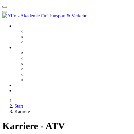
Startseite ATV
Kontakt
Leitbild
Portfolio
Leistungen
10 - Gefahrgut
20 - Fachkunde
40 - Fachseminare
50 - Berufskraftfahrerqualifikation
60 - Bedienberechtigungen
80 - Agentur
Anfahrt
Karriere
Start
Karriere
Karriere - ATV