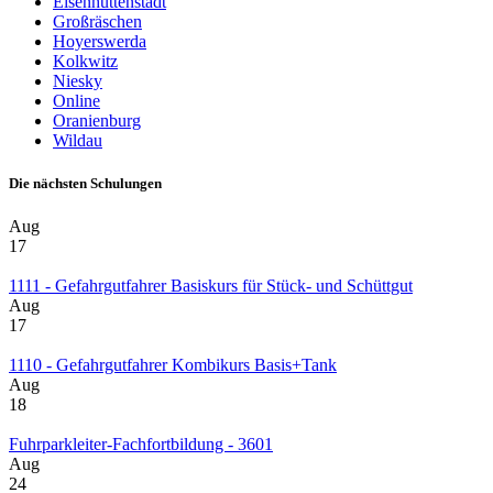
Eisenhüttenstadt
Großräschen
Hoyerswerda
Kolkwitz
Niesky
Online
Oranienburg
Wildau
Die nächsten Schulungen
Aug
17
1111 - Gefahrgutfahrer Basiskurs für Stück- und Schüttgut
Aug
17
1110 - Gefahrgutfahrer Kombikurs Basis+Tank
Aug
18
Fuhrparkleiter-Fachfortbildung - 3601
Aug
24