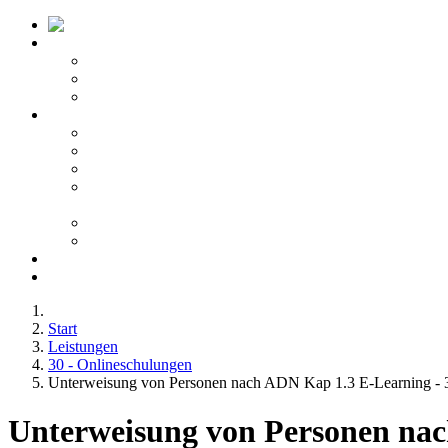
Startseite ATV
Kontakt
Leitbild
Portfolio
Leistungen
10 - Gefahrgut
20 - Fachkunde
40 - Fachseminare
50 -
Berufskraftfahrerqualifikation
60 - Bedienberechtigungen
80 - Agentur
Anfahrt
Karriere
Start
Leistungen
30 - Onlineschulungen
Unterweisung von Personen nach ADN Kap 1.3 E-Learning - 
Unterweisung von Personen nac