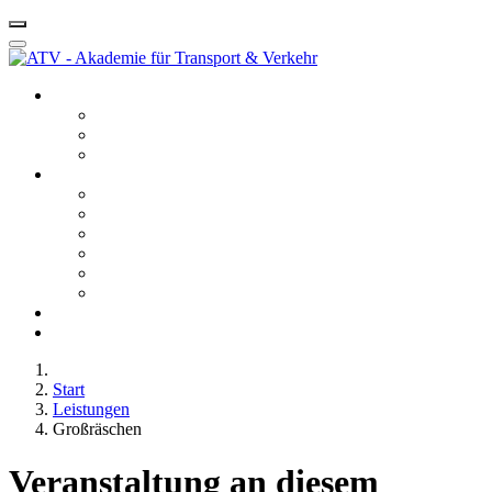
Startseite ATV
Kontakt
Leitbild
Portfolio
Leistungen
10 - Gefahrgut
20 - Fachkunde
40 - Fachseminare
50 - Berufskraftfahrerqualifikation
60 - Bedienberechtigungen
80 - Agentur
Anfahrt
Karriere
Start
Leistungen
Großräschen
Veranstaltung an diesem