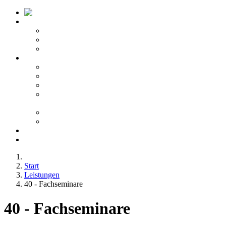
Startseite ATV
Kontakt
Leitbild
Portfolio
Leistungen
10 - Gefahrgut
20 - Fachkunde
40 - Fachseminare
50 -
Berufskraftfahrerqualifikation
60 - Bedienberechtigungen
80 - Agentur
Anfahrt
Karriere
Start
Leistungen
40 - Fachseminare
40 - Fachseminare