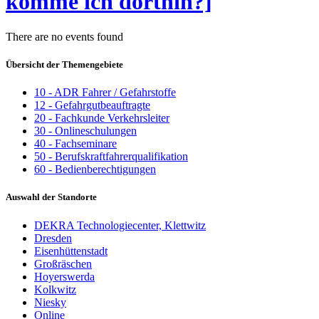
komme ich dorthin?]
There are no events found
Übersicht der Themengebiete
10 - ADR Fahrer / Gefahrstoffe
12 - Gefahrgutbeauftragte
20 - Fachkunde Verkehrsleiter
30 - Onlineschulungen
40 - Fachseminare
50 - Berufskraftfahrerqualifikation
60 - Bedienberechtigungen
Auswahl der Standorte
DEKRA Technologiecenter, Klettwitz
Dresden
Eisenhüttenstadt
Großräschen
Hoyerswerda
Kolkwitz
Niesky
Online