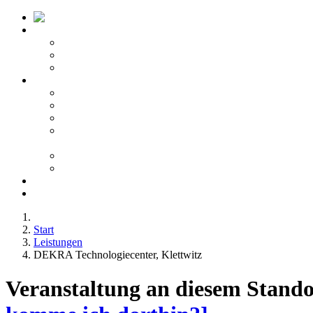
Startseite ATV
Kontakt
Leitbild
Portfolio
Leistungen
10 - Gefahrgut
20 - Fachkunde
40 - Fachseminare
50 -
Berufskraftfahrerqualifikation
60 - Bedienberechtigungen
80 - Agentur
Anfahrt
Karriere
Start
Leistungen
DEKRA Technologiecenter, Klettwitz
Veranstaltung an diesem Stando